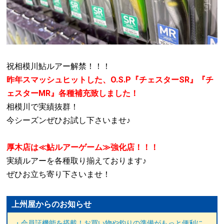
祝相模川鮎ルアー解禁！！！
昨年スマッシュヒットした、O.S.P『チェスターSR』『チ
ェスターMR』各種補充致しました！
相模川で実績抜群！
今シーズンぜひお試し下さいませ♪
厚木店は≪鮎ルアーゲーム≫強化店！！！
実績ルアーを各種取り揃えております♪
ぜひお立ち寄り下さいませ！
上州屋からのお知らせ
・会員証機能を搭載！お買い物や釣りの準備がもっと便利に