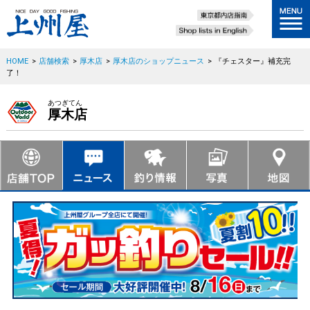
HOME
>
店舗検索
>
厚木店
>
厚木店のショップニュース
>
『チェスター』補充完
了！
あつぎてん
厚木店