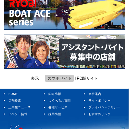
表示 ：
スマホサイト
|
PC版サイト
HOME
釣り情報
会社案内
店舗検索
よくあるご質問
サイトポリシー
上州屋ニュース
各種サービス
プライバシ－ポリシー
イベント情報
採用情報
おすすめリンク