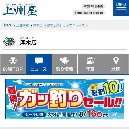
HOME
>
店舗検索
>
厚木店
>
厚木店のショップニュース
>
あつぎてん
厚木店