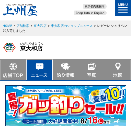
HOME
>
店舗検索
>
東大和店
>
東大和店のショップニュース
>
レガーレ シュリペン
70入荷しました！
ひがしやまとてん
東大和店