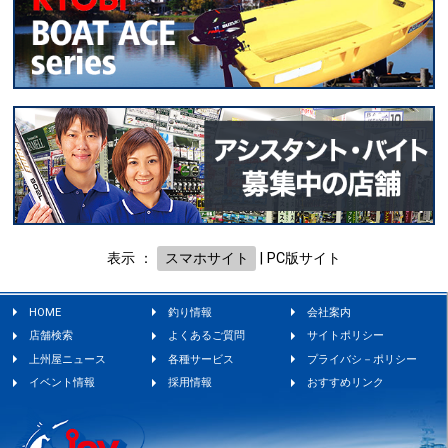
表示 ：
スマホサイト
|
PC版サイト
HOME
釣り情報
会社案内
店舗検索
よくあるご質問
サイトポリシー
上州屋ニュース
各種サービス
プライバシ－ポリシー
イベント情報
採用情報
おすすめリンク