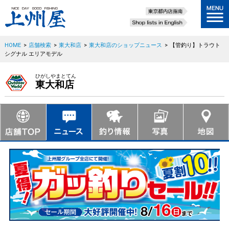
HOME
>
店舗検索
>
東大和店
>
東大和店のショップニュース
>
【管釣り】トラウト
シグナル エリアモデル
ひがしやまとてん
東大和店