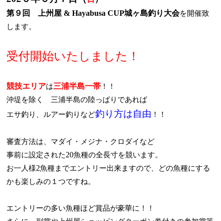
第９回 上州屋
& Hayabusa CUP
城ヶ島釣り大会
を開催致
します。
受付開始いたしました！
競技エリア
三浦半島一帯
は
！！
沖堤を除く 三浦半島の陸っぱりであれば
釣り方は自由
エサ釣り、ルアー釣りなど
！！
審査方法は、マダイ・メジナ・クロダイなど
20
事前に設定された
魚種の全長寸を競います。
2
お一人様
魚種までエントリー出来ますので、どの魚種にする
かも楽しみの１つですね。
エントリーの多い魚種ほど賞品が豪華に！！