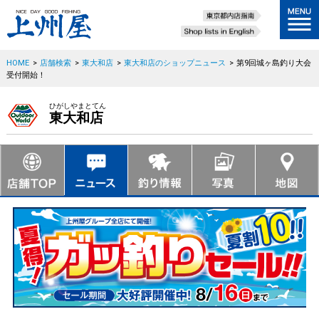
HOME
>
店舗検索
>
東大和店
>
東大和店のショップニュース
>
第9回城ヶ島釣り大会
受付開始！
ひがしやまとてん
東大和店