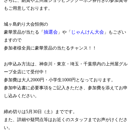
さらに、副賞や上州屋ショッピングクーポン券付きの参加賞等
もご用意しております。
城ヶ島釣り大会恒例の
抽選会
じゃんけん大会
豪華景品が当たる「
」や「
」もござい
ますので
参加者様全員に豪華景品の当たるチャンス！！
お申込み方法は、神奈川・東京・埼玉・千葉県内の上州屋グル
ープ全店にて受付中！
2000
1000
参加費は大人
円・小学生
円となっております。
参加申込書に必要事項をご記入きただき、参加費を添えてお申
し込みください。
5
30
締め切りは
月
日（土）までです。
また、詳細や疑問点等はお近くのスタッフまでお声がけくださ
い。