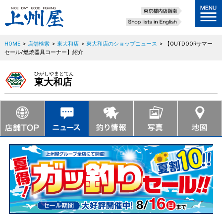
HOME
>
店舗検索
>
東大和店
>
東大和店のショップニュース
>
【OUTDOORサマー
セール/燃焼器具コーナー】紹介
ひがしやまとてん
東大和店