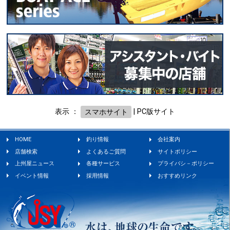
表示 ：
スマホサイト
|
PC版サイト
HOME
釣り情報
会社案内
店舗検索
よくあるご質問
サイトポリシー
上州屋ニュース
各種サービス
プライバシ－ポリシー
イベント情報
採用情報
おすすめリンク