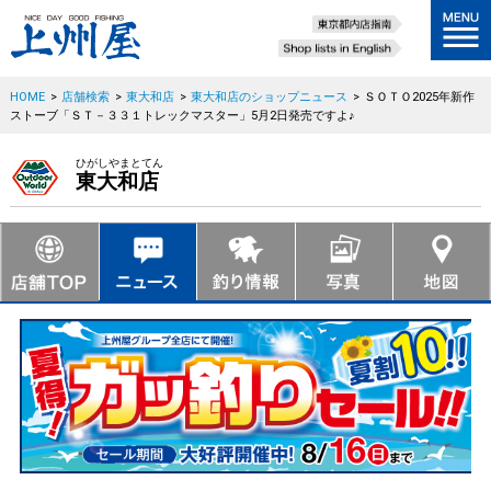
HOME
>
店舗検索
>
東大和店
>
東大和店のショップニュース
>
ＳＯＴＯ2025年新作
ストーブ「ＳＴ－３３１トレックマスター」5月2日発売ですよ♪
ひがしやまとてん
東大和店