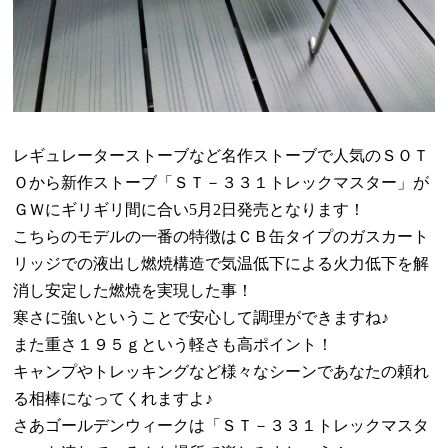
レギュレーターストーブなど名作ストーブで人気のＳＯＴ
Ｏから新作ストーブ「ＳＴ－３３１トレックマスター」が
ＧＷにギリギリ間に合い
5
月
2
日発売となります！
こちらのモデルの一番の特徴はＣＢ缶タイプのガスカート
リッジでの液出し燃焼構造で気温低下による火力低下を解
消し安定した燃焼を実現した事！
寒さに強いということで安心して調理ができますね
♪
また重さ１９５ｇという軽さも高ポイント！
キャンプやトレッキングなど様々なシーンであなたの頼れ
る相棒になってくれますよ
♪
さあゴールデンウィークは「ＳＴ－３３１トレックマスタ