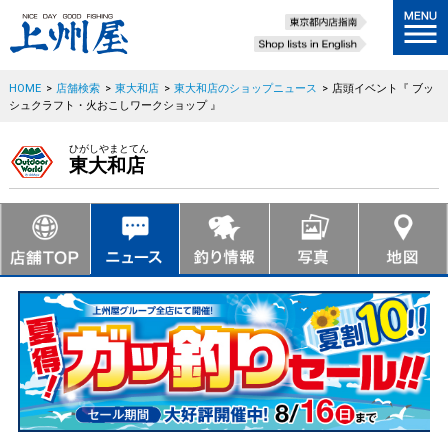
HOME
>
店舗検索
>
東大和店
>
東大和店のショップニュース
>
店頭イベント『 ブッ
シュクラフト・火おこしワークショップ 』
ひがしやまとてん
東大和店