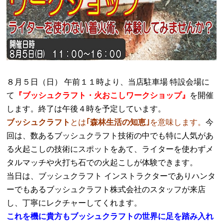
８月５日（日） 午前１１時より、当店駐車場 特設会場に
て
『ブッシュクラフト・火おこしワークショップ』
を開催
します。終了は午後４時を予定しています。
ブッシュクラフト
とは
｢森林生活の知恵｣
を意味します。
今
回は、数あるブッシュクラフト技術の中でも特に人気があ
る火起こしの技術にスポットをあて、ライターを使わずメ
タルマッチや火打ち石での火起こしが体験できます。
当日は、ブッシュクラフト インストラクターでありハンタ
ーでもあるブッシュクラフト株式会社のスタッフが来店
し、丁寧にレクチャーしてくれます。
これを機に貴方もブッシュクラフトの世界に足を踏み入れ