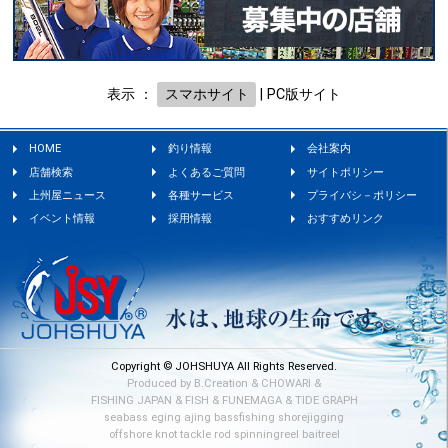
表示 ：
スマホサイト
|
PC版サイト
HOME
釣り情報
会社案内
店舗検索
よくあるご質問
サイトポリシー
上州屋ニュース
各種サービス
プライバシ－ポリシー
イベント情報
採用情報
おすすめリンク
Copyright © JOHSHUYA All Rights Reserved.
Produced by
B.Creation
&
CHOWARI
&
FISHING JAPAN
&
FISH
&
FUNEMAGA
&
TIDE GRAPH
seabass
eging
ajing
bassfishing
shorejigging
offshore
knot
tackle
rod
spinningreel
baitreel