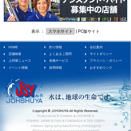
表示 ：
スマホサイト
|
PC版サイト
HOME
釣り情報
会社案内
店舗検索
よくあるご質問
サイトポリシー
上州屋ニュース
各種サービス
プライバシ－ポリシー
イベント情報
採用情報
おすすめリンク
Copyright © JOHSHUYA All Rights Reserved.
Produced by
B.Creation
&
CHOWARI
&
FISHING JAPAN
&
FISH
&
FUNEMAGA
&
TIDE GRAPH
seabass
eging
ajing
bassfishing
shorejigging
offshore
knot
tackle
rod
spinningreel
baitreel