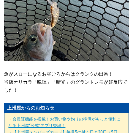
魚がスローになるお昼ごろからはクランクの出番！
当店オリカラ「晩暉」「晴光」のグラントレモが好反応で
した！
上州屋からのお知らせ
・会員証機能を搭載！お買い物や釣りの準備がもっと便利に
なる上州屋“公式”アプリ登場！
・【上州屋メンバーズカード】毎月5の付く日と30日（5日、