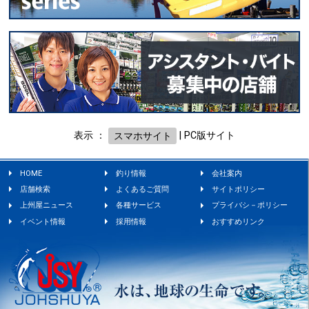
表示 ：
スマホサイト
|
PC版サイト
HOME
釣り情報
会社案内
店舗検索
よくあるご質問
サイトポリシー
上州屋ニュース
各種サービス
プライバシ－ポリシー
イベント情報
採用情報
おすすめリンク