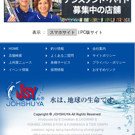
表示 ：
スマホサイト
|
PC版サイト
HOME
釣り情報
会社案内
店舗検索
よくあるご質問
サイトポリシー
上州屋ニュース
各種サービス
プライバシ－ポリシー
イベント情報
採用情報
おすすめリンク
Copyright © JOHSHUYA All Rights Reserved.
Produced by
B.Creation
&
CHOWARI
&
FISHING JAPAN
&
FISH
&
FUNEMAGA
&
TIDE GRAPH
seabass
eging
ajing
bassfishing
shorejigging
offshore
knot
tackle
rod
spinningreel
baitreel