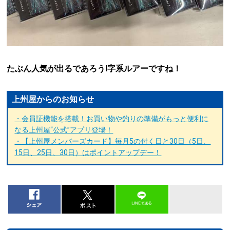
たぶん人気が出るであろうI字系ルアーですね！
上州屋からのお知らせ
・会員証機能を搭載！お買い物や釣りの準備がもっと便利に
なる上州屋“公式”アプリ登場！
・【上州屋メンバーズカード】毎月5の付く日と30日（5日、
15日、25日、30日）はポイントアップデー！