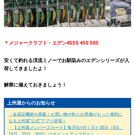
＊メジャークラフト・エデン45SS 45S 50S
安くて釣れる渓流ミノーでお馴染みのエデンシリーズが入
荷してきましたよ！
解禁に備えておきましょう！
上州屋からのお知らせ
・会員証機能を搭載！お買い物や釣りの準備がもっと便利に
なる上州屋“公式”アプリ登場！
・【上州屋メンバーズカード】毎月5の付く日と30日（5日、
15日、25日、30日）はポイントアップデー！