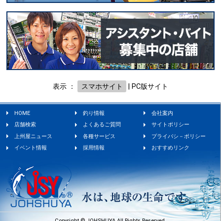
表示 ：
スマホサイト
|
PC版サイト
HOME
釣り情報
会社案内
店舗検索
よくあるご質問
サイトポリシー
上州屋ニュース
各種サービス
プライバシ－ポリシー
イベント情報
採用情報
おすすめリンク
Copyright © JOHSHUYA All Rights Reserved.