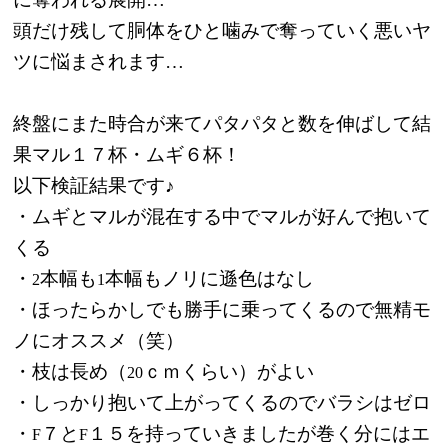
頭だけ残して胴体をひと噛みで奪っていく悪いヤ
ツに悩まされます…
終盤にまた時合が来てパタパタと数を伸ばして結
果マル１７杯・ムギ６杯！
以下検証結果です♪
・ムギとマルが混在する中でマルが好んで抱いて
くる
・
本幅も
本幅もノリに遜色はなし
2
1
・ほったらかしでも勝手に乗ってくるので無精モ
ノにオススメ（笑）
・枝は長め（
ｃｍくらい）がよい
20
・しっかり抱いて上がってくるのでバラシはゼロ
・
７と
１５を持っていきましたが巻く分にはエ
F
F