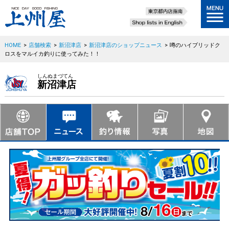
HOME
>
店舗検索
>
新沼津店
>
新沼津店のショップニュース
>
噂のハイブリッドク
ロスをマルイカ釣りに使ってみた！！
しんぬまづてん
新沼津店