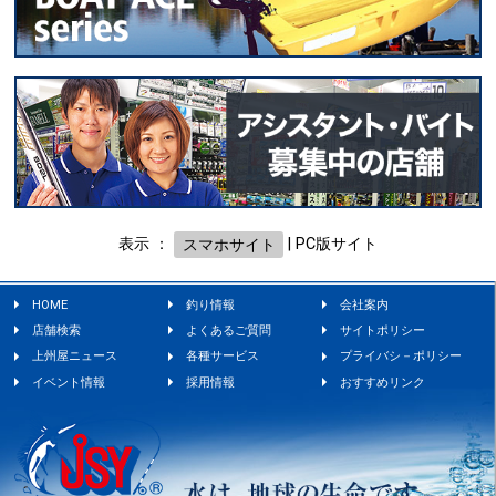
表示 ：
スマホサイト
|
PC版サイト
HOME
釣り情報
会社案内
店舗検索
よくあるご質問
サイトポリシー
上州屋ニュース
各種サービス
プライバシ－ポリシー
イベント情報
採用情報
おすすめリンク