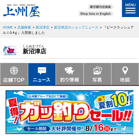
HOME
>
店舗検索
>
新沼津店
>
新沼津店のショップニュース
>
『ビークラッシュア
ルミ0.4ｇ』入荷致しました
しんぬまづてん
新沼津店