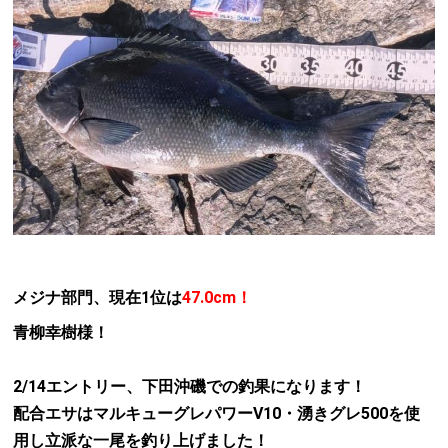
メジナ部門、現在1位は
47.0cm！
青柳幸樹様！
2/14エントリー、下田沖磯での釣果になります！
配合エサはマルキューグレパワーV10・湧きグレ500を使
用し立派な一尾を釣り上げました！