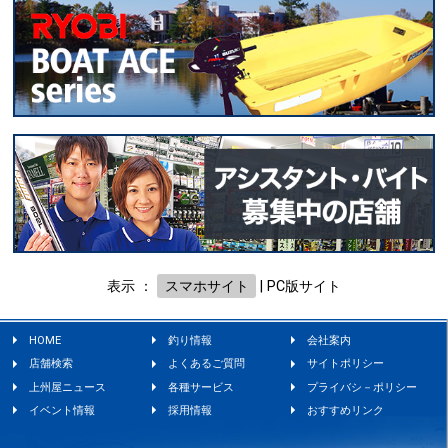
表示 ：
スマホサイト
|
PC版サイト
HOME
釣り情報
会社案内
店舗検索
よくあるご質問
サイトポリシー
上州屋ニュース
各種サービス
プライバシ－ポリシー
イベント情報
採用情報
おすすめリンク