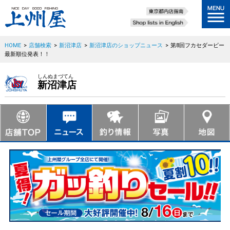
HOME
>
店舗検索
>
新沼津店
>
新沼津店のショップニュース
>
第8回フカセダービー
最新順位発表！！
しんぬまづてん
新沼津店