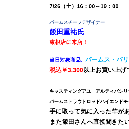
7/26
（土）
16
：
00
～
19
：
00
パームス
チーフデザイナー
飯田
重祐氏
東根店に来店！
パームス・バリ
当日対象商品
、
税込￥
3,300
以上お買い上げ
キャスティングアユ アルティバシリ
パームストラウトロッドハイエンドモ
手に取って気に入った竿が
また飯田さんへ直接聞きた