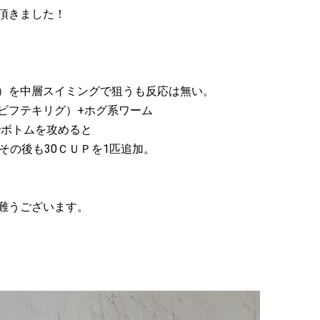
頂きました！
）を中層スイミングで狙うも反応は無い。
ビフテキリグ）+ホグ系ワーム
でボトムを攻めると
その後も30ＣＵＰを1匹追加。
難うございます。