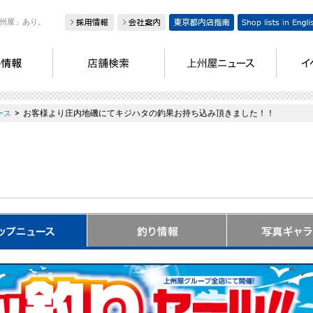
州屋」あり。
>
お客様より庄内地磯にてキジハタの釣果お持ち込み頂きました！！
ース