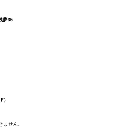
夢35
）
（F）
きません。