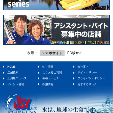
表示 ：
スマホサイト
|
PC版サイト
HOME
釣り情報
会社案内
店舗検索
よくあるご質問
サイトポリシー
上州屋ニュース
各種サービス
プライバシ－ポリシー
イベント情報
採用情報
おすすめリンク