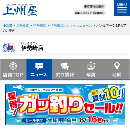
HOME
>
店舗検索
>
伊勢崎店
>
伊勢崎店のショップニュース
>
バスルアーO.S.P入荷
のご案内！
いせさきてん
伊勢崎店