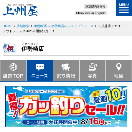
HOME
>
店舗検索
>
伊勢崎店
>
伊勢崎店のショップニュース
>
☆川越店☆エリアト
ラウトフェスタ2025☆開催決定！！
いせさきてん
伊勢崎店