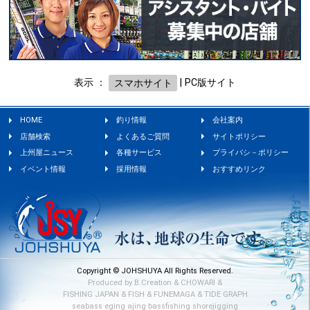
表示 ：
スマホサイト
|
PC版サイト
HOME
釣り情報
会社案内
店舗検索
よくあるご質問
サイトポリシー
上州屋ニュース
各種サービス
プライバシ－ポリシー
イベント情報
採用情報
おすすめリンク
Copyright © JOHSHUYA All Rights Reserved.
Produced by
B.Creation
&
CHOWARI
&
FISHING JAPAN
&
FISH
&
FUNEMAGA
&
TIDE GRAPH
seabass
eging
ajing
bassfishing
shorejigging