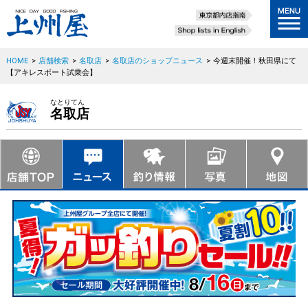
HOME
>
店舗検索
>
名取店
>
名取店のショップニュース
>
今週末開催！秋田県にて
【アキレスボート試乗会】
なとりてん
名取店