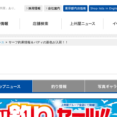
州屋」あり。
>
サーフ釣果情報＆バディの新色が入荷！！
ース