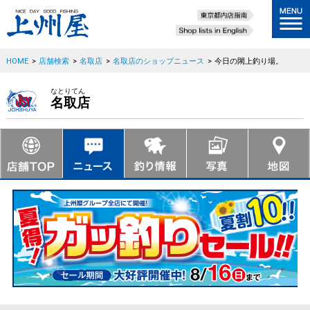
HOME
>
店舗検索
>
名取店
>
名取店のショップニュース
>
今日の閖上釣り場。
なとりてん
名取店