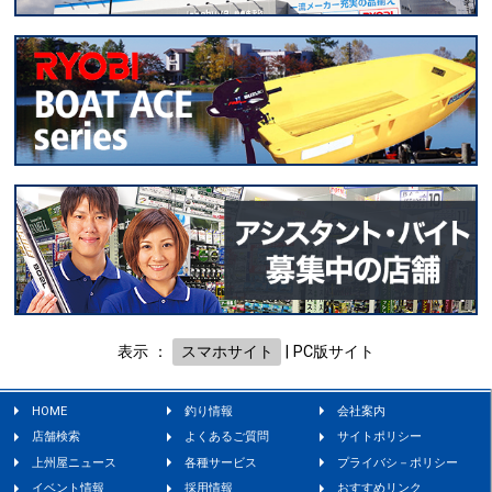
表示 ：
スマホサイト
|
PC版サイト
HOME
釣り情報
会社案内
店舗検索
よくあるご質問
サイトポリシー
上州屋ニュース
各種サービス
プライバシ－ポリシー
イベント情報
採用情報
おすすめリンク