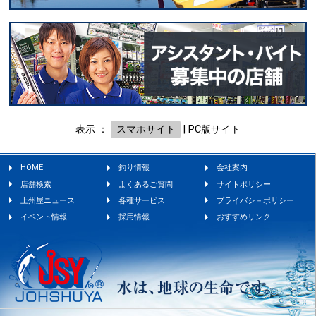
表示 ：
スマホサイト
|
PC版サイト
HOME
釣り情報
会社案内
店舗検索
よくあるご質問
サイトポリシー
上州屋ニュース
各種サービス
プライバシ－ポリシー
イベント情報
採用情報
おすすめリンク