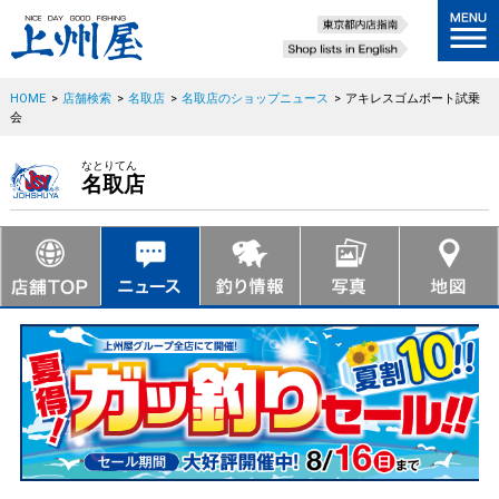
HOME
>
店舗検索
>
名取店
>
名取店のショップニュース
>
アキレスゴムボート試乗
会
なとりてん
名取店