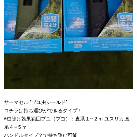
サーマセル ”ブユ虫シールド”
コチラは持ち運びができるタイプ！
※虫除け効果範囲ブユ（ブヨ）：直系１~２ｍ ユスリカ:直
系４~５ｍ
ハンドルタイプ？で持ち運び可能