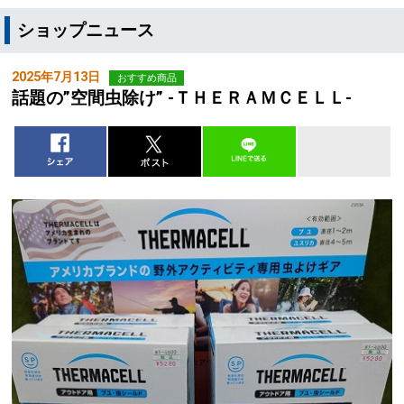
ショップニュース
2025年7月13日
おすすめ商品
話題の”空間虫除け” ‐ＴＨＥＲＡＭＣＥＬＬ‐