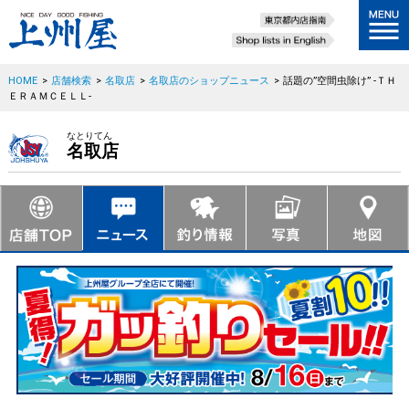
HOME
>
店舗検索
>
名取店
>
名取店のショップニュース
>
話題の”空間虫除け” ‐ＴＨ
ＥＲＡＭＣＥＬＬ‐
なとりてん
名取店