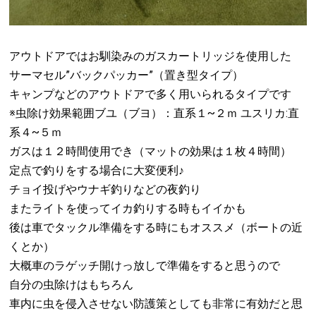
アウトドアではお馴染みのガスカートリッジを使用した
サーマセル”バックパッカー”（置き型タイプ）
キャンプなどのアウトドアで多く用いられるタイプです
※虫除け効果範囲ブユ（ブヨ）：直系１~２ｍ ユスリカ:直
系４~５ｍ
ガスは１２時間使用でき（マットの効果は１枚４時間）
定点で釣りをする場合に大変便利♪
チョイ投げやウナギ釣りなどの夜釣り
またライトを使ってイカ釣りする時もイイかも
後は車でタックル準備をする時にもオススメ（ボートの近
くとか）
大概車のラゲッチ開けっ放しで準備をすると思うので
自分の虫除けはもちろん
車内に虫を侵入させない防護策としても非常に有効だと思