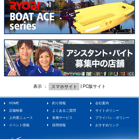
表示 ：
スマホサイト
|
PC版サイト
HOME
釣り情報
会社案内
店舗検索
よくあるご質問
サイトポリシー
上州屋ニュース
各種サービス
プライバシ－ポリシー
イベント情報
採用情報
おすすめリンク