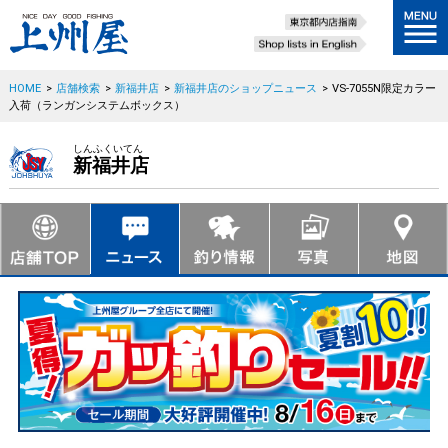
HOME
>
店舗検索
>
新福井店
>
新福井店のショップニュース
>
VS-7055N限定カラー
入荷（ランガンシステムボックス）
しんふくいてん
新福井店