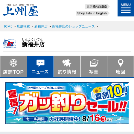
HOME
>
店舗検索
>
新福井店
>
新福井店のショップニュース
>
しんふくいてん
新福井店