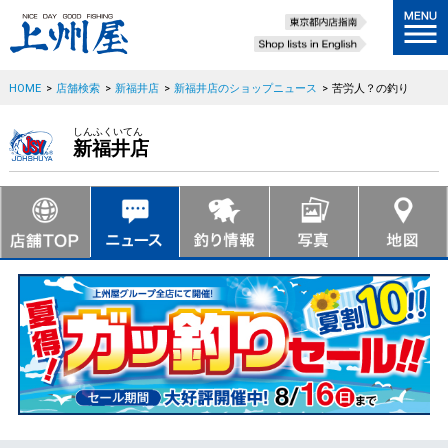
HOME
>
店舗検索
>
新福井店
>
新福井店のショップニュース
>
苦労人？の釣り
しんふくいてん
新福井店