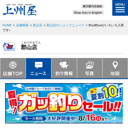
HOME
>
店舗検索
>
郡山店
>
郡山店のショップニュース
>
BlueBlueがいろいろ入荷
です♪
こおりやまてん
郡山店