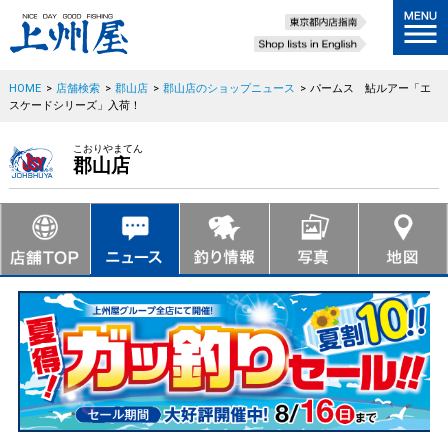
HOME
>
店舗検索
>
郡山店
>
郡山店のショップニュース
>
パームス 鮎ルアー「エ
スケードシリーズ」入荷！
こおりやまてん
郡山店