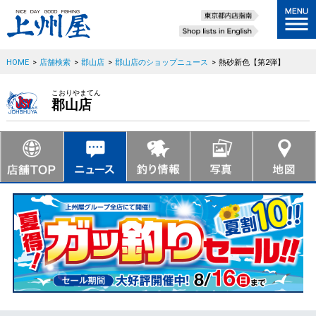
HOME
>
店舗検索
>
郡山店
>
郡山店のショップニュース
>
熱砂新色【第2弾】
こおりやまてん
郡山店