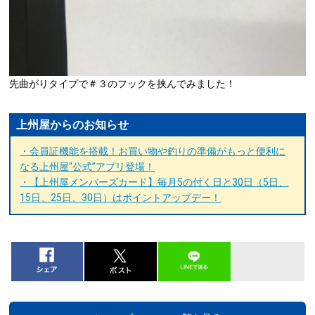
先曲がりタイプで＃３のフックを挟んでみました！
上州屋からのお知らせ
・会員証機能を搭載！お買い物や釣りの準備がもっと便利に
なる上州屋“公式”アプリ登場！
・【上州屋メンバーズカード】毎月5の付く日と30日（5日、
15日、25日、30日）はポイントアップデー！