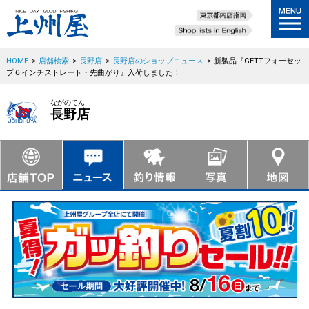
HOME
>
店舗検索
>
長野店
>
長野店のショップニュース
>
新製品『GETTフォーセッ
プ６インチストレート・先曲がり』入荷しました！
ながのてん
長野店