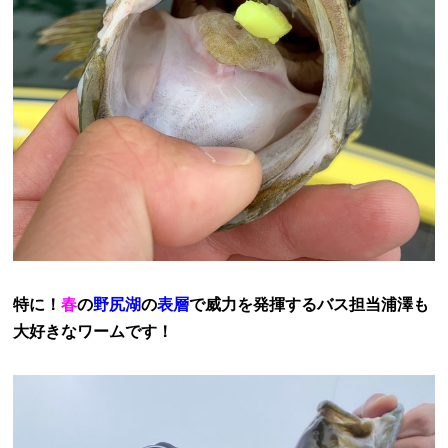
特に！
春
の
野尻湖
の
表層
で威力を発揮する
バス担当浦澤も
大好きなワームです！