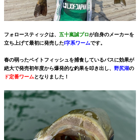
フォロースティックは、
五十嵐誠プロ
が自身のメーカーを
立ち上げて最初に発売した
I字系ワーム
です。
春の弱ったベイトフィッシュを捕食しているバスに効果が
絶大で発売初年度から爆発的な釣果を叩き出し、
野尻湖
の
ド定番ワーム
となりました！