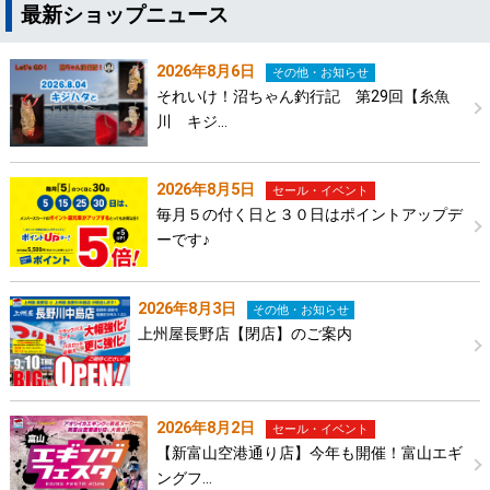
最新ショップニュース
2026年8月6日
その他・お知らせ
それいけ！沼ちゃん釣行記 第29回【糸魚
川 キジ…
2026年8月5日
セール・イベント
毎月５の付く日と３０日はポイントアップデ
ーです♪
2026年8月3日
その他・お知らせ
上州屋長野店【閉店】のご案内
2026年8月2日
セール・イベント
【新富山空港通り店】今年も開催！富山エギ
ングフ…