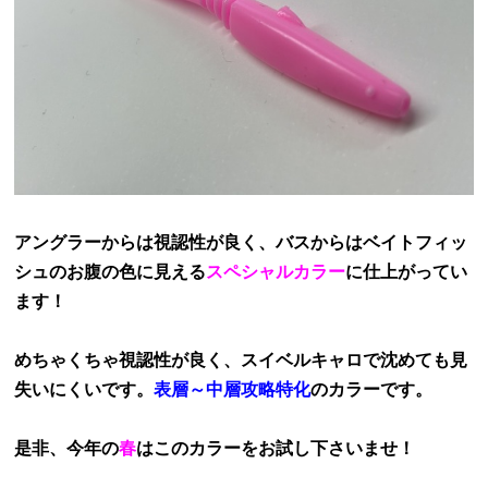
アングラーからは視認性が良く、バスからはベイトフィッ
シュのお腹の色に見える
スペシャルカラー
に
仕
上がってい
ます！
めちゃくちゃ視認性が良く、スイベルキャロで沈めても見
失いにくいです。
表層～中層攻略特化
のカラーです。
是非、今年の
春
はこのカラーをお試し下さいませ！