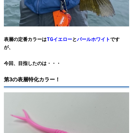
表層の定番カラーは
TGイエロー
と
パールホワイト
です
が、
今回、目指したのは・・・
第3の表層特化カラー！