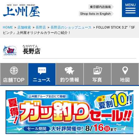
HOME
>
店舗検索
>
長野店
>
長野店のショップニュース
>
FOLLOW STICK 3.2”『SF
ピンク』上州屋オリジナルカラーのご紹介！
ながのてん
長野店