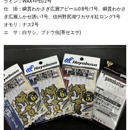
ライン：WAX+PE0.2号
仕 掛：瞬貫わかさぎ広層アピール0.8号/1号、瞬貫わかさ
ぎ広層ふかせ誘い1号、信州野尻湖ワカサギ紅ロング1号
オモリ：ナス2号
エ サ：白サシ、ブドウ虫(寄せエサ)