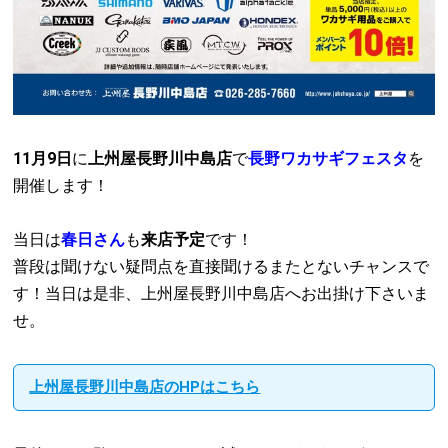
11月9日
に
上州屋長野川中島店
で
長野ワカサギフェスタ
を
開催します！
当日は
春日さん
も
来店予定
です！
普段は聞けない疑問点を直接聞けるまたとないチャンスで
す！当日は是非、上州屋長野川中島店へお出掛け下さいま
せ。
上州屋長野川中島店のHPはこちら