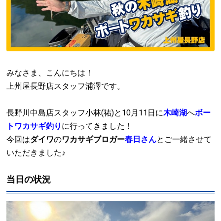
みなさま、こんにちは！
上州屋長野店スタッフ浦澤です。
長野川中島店スタッフ小林(祐)と10月11日に
木崎湖
へ
ボー
トワカサギ釣り
に行ってきました！
今回は
ダイワ
の
ワカサギブロガー
春日さん
とご一緒させて
いただきました♪
当日の状況