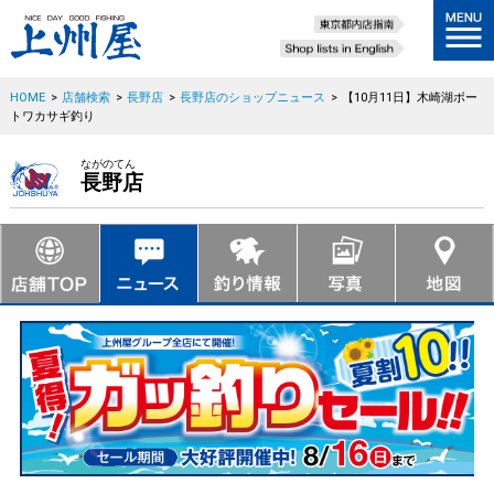
HOME
>
店舗検索
>
長野店
>
長野店のショップニュース
>
【10月11日】木崎湖ボー
トワカサギ釣り
ながのてん
長野店