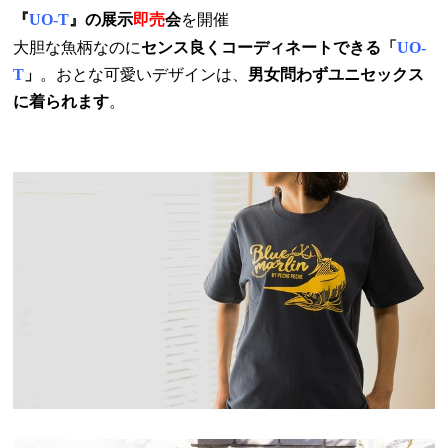
『
UO-T
』の展示
即売
会
を開催
大胆な魚柄なのに
センス良くコーディネートできる「
UO-
T
」
。おとな可愛いデザインは、
男女問わずユニセックス
に着られます
。