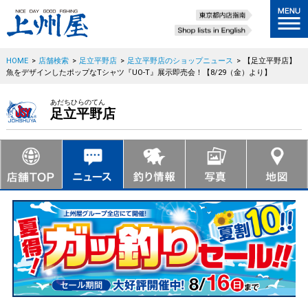
HOME
>
店舗検索
>
足立平野店
>
足立平野店のショップニュース
>
【足立平野店】
魚をデザインしたポップなTシャツ『UO-T』展示即売会！【8/29（金）より】
あだちひらのてん
足立平野店