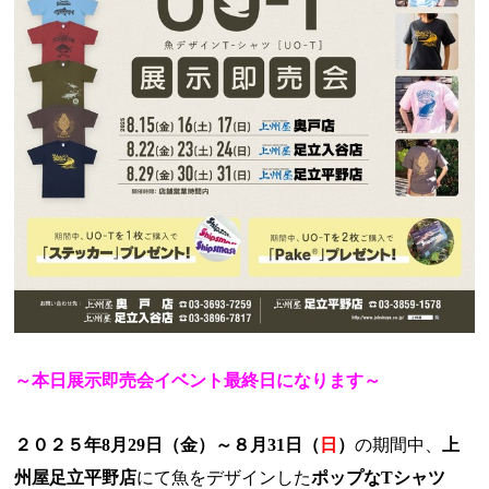
～本日展示即売会イベント最終日になります～
２０２５年
8
月
29
日（金）～８月
31
日（
日
）
の期間中、
上
州屋足立平野店
にて魚をデザインした
ポップな
T
シャツ