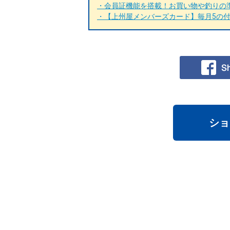
・会員証機能を搭載！お買い物や釣りの準
・【上州屋メンバーズカード】毎月5の付く
ショ