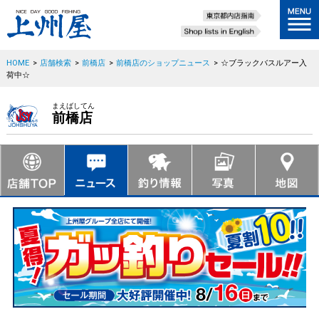
HOME
>
店舗検索
>
前橋店
>
前橋店のショップニュース
>
☆ブラックバスルアー入
荷中☆
まえばしてん
前橋店