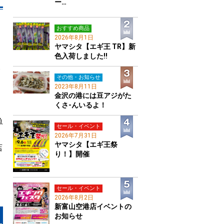
ー…
おすすめ商品
2026年8月1日
ヤマシタ【エギ王 TR】新
色入荷しました!!
その他・お知らせ
2023年8月11日
金沢の港には豆アジがた
くさ-んいるよ！
漁
セール・イベント
2026年7月31日
ヤマシタ【エギ王祭
店
り！】開催
く
セール・イベント
2026年8月2日
新富山空港店イベントの
お知らせ