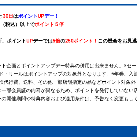
と
30
日
は
ポイント
UP
デー！
円
（税込）
以上で
ポイント５倍
所、ポイント
UP
デーでは
5倍
の
250ポイント
！
この機会をお見逃
ント企画とポイントアップデー特典の併用は出来ません。※セー
ド・リールはポイントアップの対象外となります。※年券、入
検代行費、送料、その他一部店舗指定の品などポイント対象外
は一部会員証の内容が異なるため、ポイントを発行していない
ーの開催期間や特典内容および適用条件は、予告なく変更もし