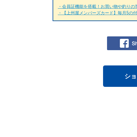
・会員証機能を搭載！お買い物や釣りの準
・【上州屋メンバーズカード】毎月5の付く
ショ