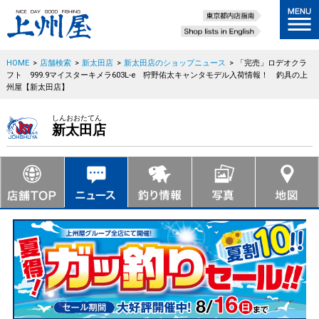
HOME
>
店舗検索
>
新太田店
>
新太田店のショップニュース
>
「完売」ロデオクラ
フト 999.9マイスターキメラ603L-e 狩野佑太キャンタモデル入荷情報！ 釣具の上
州屋【新太田店】
しんおおたてん
新太田店