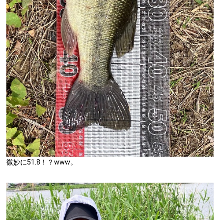
微妙に51.8！？www。