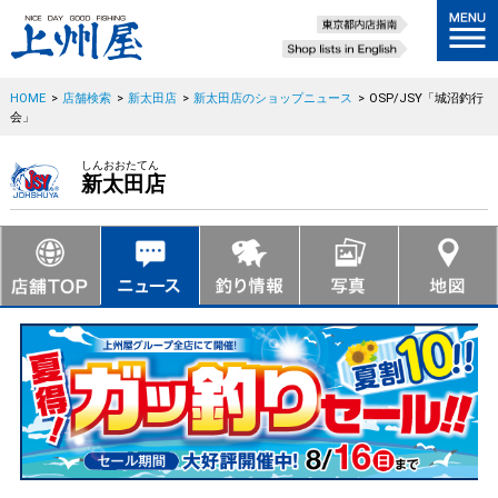
HOME
>
店舗検索
>
新太田店
>
新太田店のショップニュース
>
OSP/JSY「城沼釣行
会」
しんおおたてん
新太田店