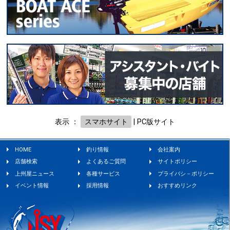
表示 ：
スマホサイト
|
PC版サイト
HOME
釣り情報
会社案内
店舗検索
よくあるご質問
サイトポリシー
上州屋ニュース
各種サービス
プライバシ－ポリシー
イベント情報
採用情報
おすすめリンク