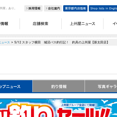
州屋」あり。
>
5/12 スタッフ横田 城沼バス釣行記！ 釣具の上州屋【新太田店】
ニュース