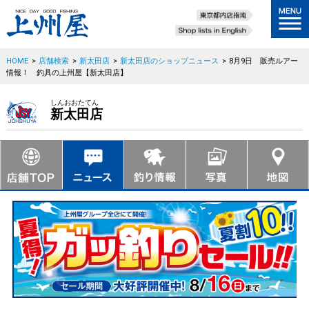
HOME
>
店舗検索
>
新太田店
>
新太田店のショップニュース
>
8月9日 販売ルアー
情報！ 釣具の上州屋【新太田店】
しんおおたてん
新太田店