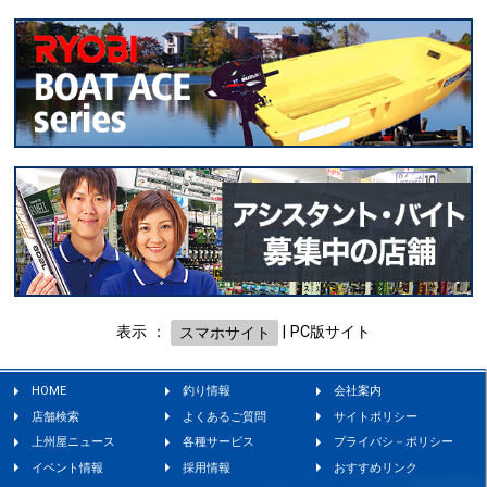
表示 ：
スマホサイト
|
PC版サイト
HOME
釣り情報
会社案内
店舗検索
よくあるご質問
サイトポリシー
上州屋ニュース
各種サービス
プライバシ－ポリシー
イベント情報
採用情報
おすすめリンク