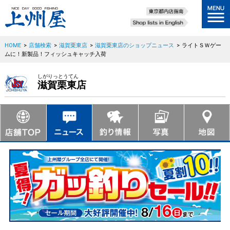
HOME
>
店舗検索
>
滋賀栗東店
>
滋賀栗東店のショップニュース
>
ライトＳＷゲー
ムに！新製品！フィッシュキャッチ入荷
しがりっとうてん
滋賀栗東店