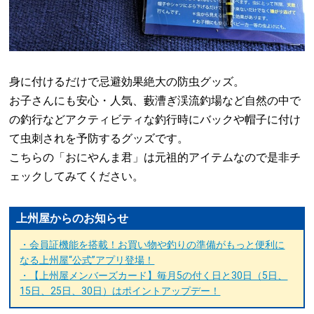
身に付けるだけで忌避効果絶大の防虫グッズ。
お子さんにも安心・人気、藪漕ぎ渓流釣場など自然の中で
の釣行などアクティビティな釣行時にバックや帽子に付け
て虫刺されを予防するグッズです。
こちらの「おにやんま君」は元祖的アイテムなので是非チ
ェックしてみてください。
上州屋からのお知らせ
・会員証機能を搭載！お買い物や釣りの準備がもっと便利に
なる上州屋“公式”アプリ登場！
・【上州屋メンバーズカード】毎月5の付く日と30日（5日、
15日、25日、30日）はポイントアップデー！