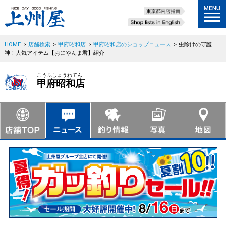
HOME
>
店舗検索
>
甲府昭和店
>
甲府昭和店のショップニュース
>
虫除けの守護
神！人気アイテム【おにやんま君】紹介
こうふしょうわてん
甲府昭和店