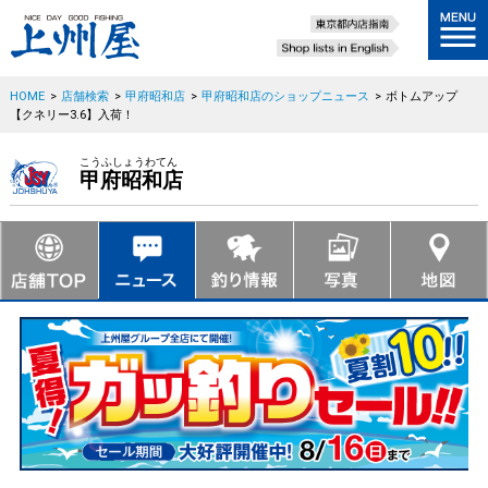
HOME
>
店舗検索
>
甲府昭和店
>
甲府昭和店のショップニュース
>
ボトムアップ
【クネリー3.6】入荷！
こうふしょうわてん
甲府昭和店