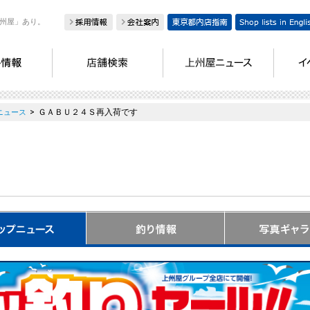
州屋」あり。
>
ＧＡＢＵ２４Ｓ再入荷です
ニュース