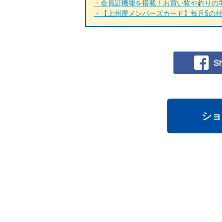
・会員証機能を搭載！お買い物や釣りの準
・【上州屋メンバーズカード】毎月5の付く
ショ