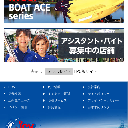
表示 ：
スマホサイト
|
PC版サイト
HOME
釣り情報
会社案内
店舗検索
よくあるご質問
サイトポリシー
上州屋ニュース
各種サービス
プライバシ－ポリシー
イベント情報
採用情報
おすすめリンク