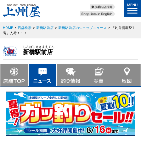
HOME
>
店舗検索
>
新橋駅前店
>
新橋駅前店のショップニュース
>
「釣り情報5/1
号」入荷！！！
しんばしえきまえてん
新橋駅前店