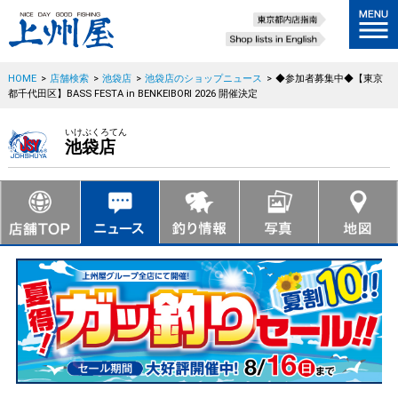
HOME
>
店舗検索
>
池袋店
>
池袋店のショップニュース
>
◆参加者募集中◆【東京
都千代田区】BASS FESTA in BENKEIBORI 2026 開催決定
いけぶくろてん
池袋店