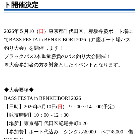
ト開催決定
2026
年５月
10
（
日
）東京都千代田区、赤坂弁慶ボート場に
て
BASS FESTA in BENKEIBORI 2026
（弁慶ボート場バス
釣り大会）を開催します！
ブラックバス
2
本重量勝負のバス釣り大会開催！
※大会参加者の方を対象としたイベントとなります。
◆大会要項◆
BASS FESTA in BENKEIBORI 2026
【日時】
2026
年
5
月
10
日
(
日
)
9
：
00
～
14
：
00(
予定
)
【競技時間】
10
：
00
～
12
：
30
【場所】東京都千代田区紀尾井町
4-26
【参加費】ボート代込み シングル
\6,000
ペア
\8,000
傷