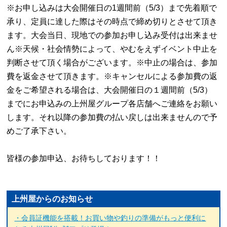
※
お申し込みは大会開催日の
1
週間前（
5/3
）まで先着順で
承り、定員に達した際はその時点で締め切りとさせて頂き
ます。大会当日、現地での参加お申し込み受付は出来ませ
ん
※
天候・社会情勢によって、やむをえずイベント中止を
判断させて頂く場合がございます。
※中止の場合は
、参加
費を返金させて頂きます。
※
キャンセルによる参加費の返
金をご希望される場合は、大会開催日の１週間前（
5/3
）
までにお申込みの上州屋グループ各店舗へご連絡をお願い
します。それ以降の参加費の払い戻しは出来ませんので予
めご了承下さい。
皆様の参加申込、お待ちしております！！
上州屋からのお知らせ
・会員証機能を搭載！お買い物や釣りの準備がもっと便利に