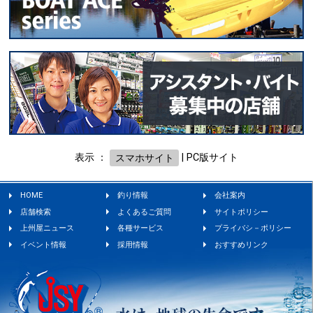
表示 ：
スマホサイト
|
PC版サイト
HOME
釣り情報
会社案内
店舗検索
よくあるご質問
サイトポリシー
上州屋ニュース
各種サービス
プライバシ－ポリシー
イベント情報
採用情報
おすすめリンク